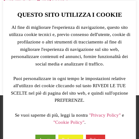
Enrico Arduini
QUESTO SITO UTILIZZA I COOKIE
Fabio Giorgini
Al fine di migliorare l'esperienza di navigazione, questo sito
Martina Muzzi
utilizza cookie tecnici e, previo consenso dell'utente, cookie di
profilazione o altri strumenti di tracciamento al fine di
Roberta Barbera
migliorare l'esperienza di navigazione sul sito web,
personalizzare contenuti ed annunci, fornire funzionalità dei
social media e analizzare il traffico.
Francesco Franchitti
Puoi personalizzare in ogni tempo le impostazioni relative
←
meno recenti
all'utilizzo dei cookie cliccando sul tasto RIVEDI LE TUE
SCELTE nel piè di pagina del sito web, e quindi sull'opzione
PREFERENZE.
Se vuoi saperne di più, leggi la nostra
"Privacy Policy"
e
"Cookie Policy"
.