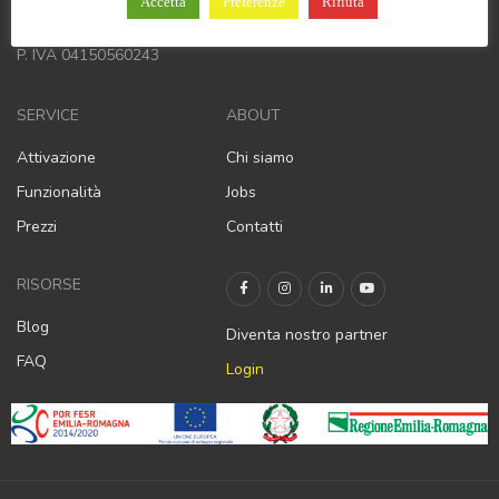
Via Corso Matteotti 59
Accetta
Preferenze
Rifiuta
Arzignano (VI), 36071
P. IVA 04150560243
SERVICE
ABOUT
Attivazione
Chi siamo
Funzionalità
Jobs
Prezzi
Contatti
RISORSE
Blog
Diventa nostro partner
FAQ
Login