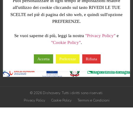
Attivazione
Chi siamo
Puoi personalizzare in ogni tempo le impostazioni relative
all'utilizzo dei cookie cliccando sul tasto RIVEDI LE TUE
Funzionalità
Jobs
SCELTE nel piè di pagina del sito web, e quindi sull'opzione
Prezzi
Contatti
PREFERENZE.
RISORSE
Se vuoi saperne di più, leggi la nostra
"Privacy Policy"
e
"Cookie Policy"
.
Blog
Diventa nostro partner
FAQ
Login
Accetta
Preferenze
Rifiuta
© 2026 Dishcovery. Tutti i diritti sono riservati.
Privacy Policy
Cookie Policy
Termini e Condizioni