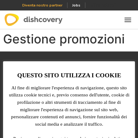
[GTranslate]
Diventa nostro partner
Jobs
Gestione promozioni
QUESTO SITO UTILIZZA I COOKIE
Al fine di migliorare l'esperienza di navigazione, questo sito
Via Corso Matteotti 59
utilizza cookie tecnici e, previo consenso dell'utente, cookie di
Arzignano (VI), 36071
profilazione o altri strumenti di tracciamento al fine di
migliorare l'esperienza di navigazione sul sito web,
P. IVA 04150560243
personalizzare contenuti ed annunci, fornire funzionalità dei
social media e analizzare il traffico.
SERVICE
ABOUT