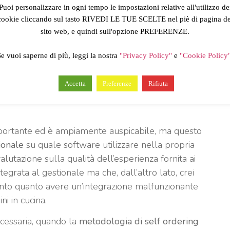
Puoi personalizzare in ogni tempo le impostazioni relative all'utilizzo de
cookie cliccando sul tasto RIVEDI LE TUE SCELTE nel piè di pagina de
sito web, e quindi sull'opzione PREFERENZE.
ale, è fondamentale?
Se vuoi saperne di più, leggi la nostra
"Privacy Policy"
e
"Cookie Policy
, è necessario integrare il gestionale di cassa con il
Accetta
Preferenze
Rifiuta
 cellulari dei clienti?
importante ed è ampiamente auspicabile, ma questo
ionale
su quale software utilizzare nella propria
valutazione sulla qualità dell’esperienza fornita ai
tegrata al gestionale ma che, dall’altro lato, crei
 tanto quanto avere un’integrazione malfunzionante
i in cucina.
ecessaria, quando la
metodologia di self ordering