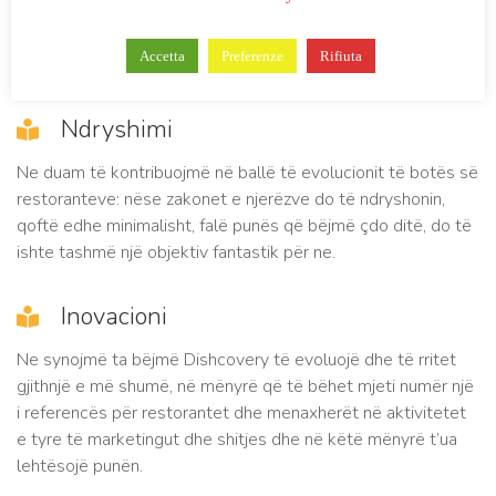
dhe që vazhdimisht kontribuon në rritjen e asaj që ne ofrojmë
çdo ditë.
Accetta
Preferenze
Rifiuta
Ndryshimi
Ne duam të kontribuojmë në ballë të evolucionit të botës së
restoranteve: nëse zakonet e njerëzve do të ndryshonin,
qoftë edhe minimalisht, falë punës që bëjmë çdo ditë, do të
ishte tashmë një objektiv fantastik për ne.
Inovacioni
Ne synojmë ta bëjmë Dishcovery të evoluojë dhe të rritet
gjithnjë e më shumë, në mënyrë që të bëhet mjeti numër një
i referencës për restorantet dhe menaxherët në aktivitetet
e tyre të marketingut dhe shitjes dhe në këtë mënyrë t’ua
lehtësojë punën.