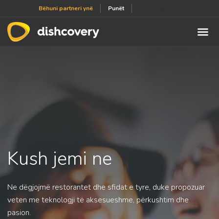
[GTranslate]
Bëhuni partneri ynë
Punët
Kush jemi ne
Ne dëgjojmë restorantet dhe sfidat e tyre, duke propozuar
veten me teknologji të aksesueshme, përkushtim dhe
pasion.