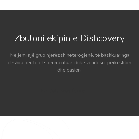
Zbuloni ekipin e Dishcovery
Ne jemi një grup njerëzish heterogjenë, të bashkuar nga
dëshira për të eksperimentuar, duke vendosur përkushtim
dhe pasion.
No data was found