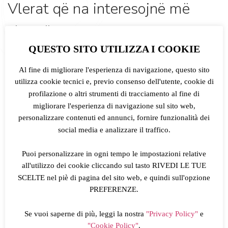
Vlerat që na interesojnë më
shumë
QUESTO SITO UTILIZZA I COOKIE
Ekipi ynë ka aftësi dhe prejardhje të ndryshme, por ne të
Al fine di migliorare l'esperienza di navigazione, questo sito
gjithë ndajmë dhe mbajmë të njëjtat vlera.
utilizza cookie tecnici e, previo consenso dell'utente, cookie di
Fleksibiliteti
profilazione o altri strumenti di tracciamento al fine di
migliorare l'esperienza di navigazione sul sito web,
Asgjë nuk është e pamundur, kërkimi i zgjidhjes më të mirë
personalizzare contenuti ed annunci, fornire funzionalità dei
është gjithmonë një opsion. Çdo biznes restoranti është unik
social media e analizzare il traffico.
dhe kjo është arsyeja pse ne synojmë të përshtatim dhe
modifikojmë shërbimet tona sipas nevojave të çdo klienti
Puoi personalizzare in ogni tempo le impostazioni relative
individual.
all'utilizzo dei cookie cliccando sul tasto RIVEDI LE TUE
SCELTE nel piè di pagina del sito web, e quindi sull'opzione
PREFERENZE.
Besueshmëria
Çdo anëtar i ekipit, me përvojën, njohuritë dhe entuziazmin e
Se vuoi saperne di più, leggi la nostra
"Privacy Policy"
e
tij, pasuron Dishcovery me një vlerë të shtuar që është unike
"Cookie Policy"
.