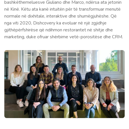
bashkëthemeluesve Giuliano dhe Marco, ndërsa ata jetonin
në Kinë. Këtu ata kanë intuitën për të transformuar menutë
normale në dixhitale, interaktive dhe shumëgjuhëshe. Që
nga viti 2020, Dishcovery ka evoluar në një zgjidhje
gjithëpërfshirëse që ndihmon restorantet në shitje dhe
marketing, duke ofruar shërbime vetë-porositëse dhe CRM.